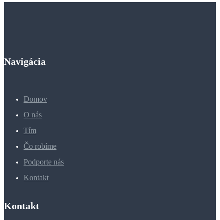
Navigácia
Domov
O nás
Tím
Čo robíme
Podporte nás
Kontakt
Kontakt