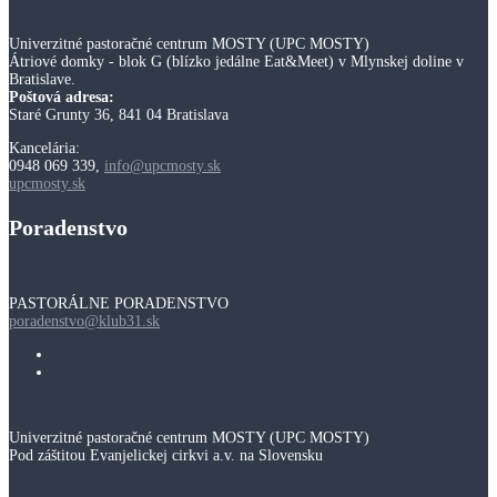
Univerzitné pastoračné centrum MOSTY (UPC MOSTY)
Átriové domky - blok G (blízko jedálne Eat&Meet) v Mlynskej doline v
Bratislave.
Poštová adresa:
Staré Grunty 36, 841 04 Bratislava
Kancelária:
0948 069 339,
info@upcmosty.sk
upcmosty.sk
Poradenstvo
PASTORÁLNE PORADENSTVO
poradenstvo@klub31.sk
Univerzitné pastoračné centrum MOSTY (UPC MOSTY)
Pod záštitou Evanjelickej cirkvi a.v. na Slovensku