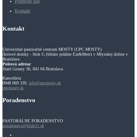
Podporte nás
Kontakt
Kontakt
Univerzitné pastoračné centrum MOSTY (UPC MOSTY)
Átriové domky - blok G (blízko jedálne Eat&Meet) v Mlynskej doline v
Bratislave.
Poštová adresa:
Staré Grunty 36, 841 04 Bratislava
Kancelária:
0948 069 339,
info@upcmosty.sk
upcmosty.sk
Poradenstvo
PASTORÁLNE PORADENSTVO
poradenstvo@klub31.sk