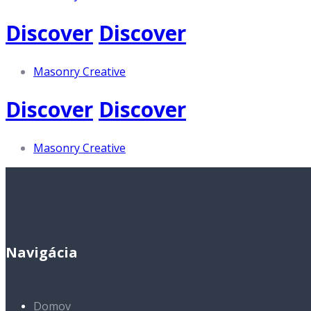
Discover
Discover
Masonry Creative
Discover
Discover
Masonry Creative
Navigácia
Domov