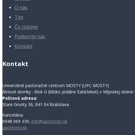
O nás
Tím
Čo robíme
Podporte nás
Kontakt
Kontakt
Univerzitné pastoračné centrum MOSTY (UPC MOSTY)
Átriové domky - blok G (blízko jedálne Eat&Meet) v Mlynskej doline v
Poštová adresa:
Staré Grunty 36, 841 04 Bratislava
Kancelária:
0948 069 339,
info@upcmosty.sk
upcmosty.sk