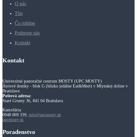
O nás
Tím
Čo robíme
Podporte nás
Kontakt
Kontakt
Univerzitné pastoračné centrum MOSTY (UPC MOSTY)
Átriové domky - blok G (blízko jedálne Eat&Meet) v Mlynskej doline v
Bratislave.
Poštová adresa:
Staré Grunty 36, 841 04 Bratislava
Kancelária:
0948 069 339,
info@upcmosty.sk
upcmosty.sk
Poradenstvo