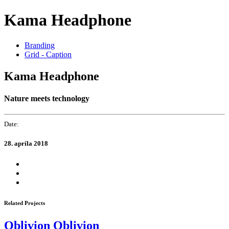
Skip
Skip
Kama Headphone
links
to
primary
navigation
Branding
Skip
Grid - Caption
to
content
Kama Headphone
Nature meets technology
Date:
28. apríla 2018
Related Projects
Oblivion
Oblivion