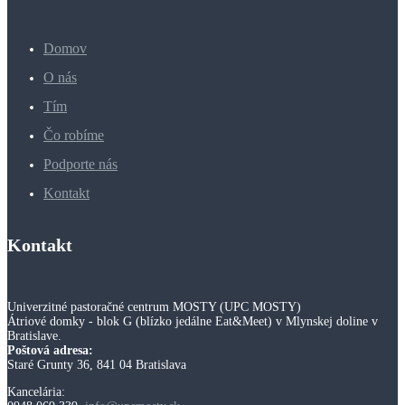
Domov
O nás
Tím
Čo robíme
Podporte nás
Kontakt
Kontakt
Univerzitné pastoračné centrum MOSTY (UPC MOSTY)
Átriové domky - blok G (blízko jedálne Eat&Meet) v Mlynskej doline v
Bratislave.
Poštová adresa:
Staré Grunty 36, 841 04 Bratislava
Kancelária: